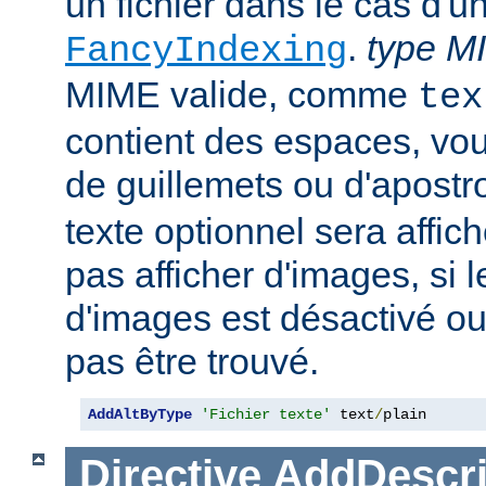
un fichier dans le cas d'u
.
type M
FancyIndexing
MIME valide, comme
tex
contient des espaces, vou
de guillemets ou d'apostr
texte optionnel sera affich
pas afficher d'images, si
d'images est désactivé ou 
pas être trouvé.
AddAltByType
'Fichier texte'
 text
/
plain
Directive
AddDescri