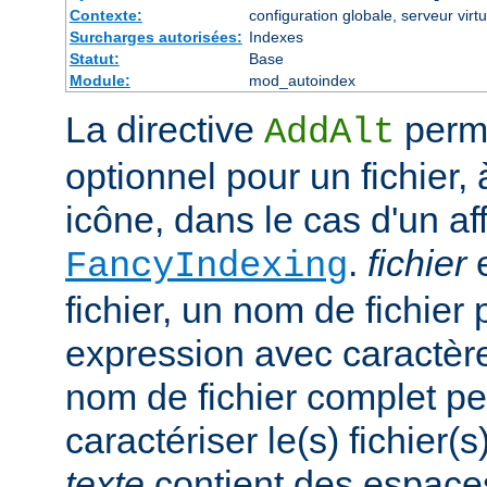
Contexte:
configuration globale, serveur virtu
Surcharges autorisées:
Indexes
Statut:
Base
Module:
mod_autoindex
La directive
perme
AddAlt
optionnel pour un fichier, 
icône, dans le cas d'un af
.
fichier
e
FancyIndexing
fichier, un nom de fichier 
expression avec caractèr
nom de fichier complet pe
caractériser le(s) fichier(
texte
contient des espace