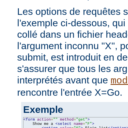
Les options de requêtes so
l'exemple ci-dessous, qui 
collé dans un fichier hea
l'argument inconnu "X", p
submit, est introduit en de
s'assurer que tous les ar
interprétés avant que
mod
rencontre l'entrée X=Go.
Exemple
<form
action
=
""
method
=
"get"
>
    Show me a 
<select
name
=
"F"
>