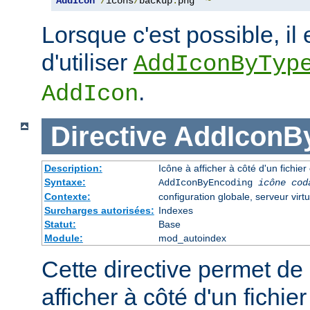
AddIcon
/
icons
/
backup
.
png 
*~
Lorsque c'est possible, il 
d'utiliser
AddIconByTyp
.
AddIcon
Directive
AddIconB
Description:
Icône à afficher à côté d'un fichi
Syntaxe:
AddIconByEncoding
icône
cod
Contexte:
configuration globale, serveur virtu
Surcharges autorisées:
Indexes
Statut:
Base
Module:
mod_autoindex
Cette directive permet de 
afficher à côté d'un fichie