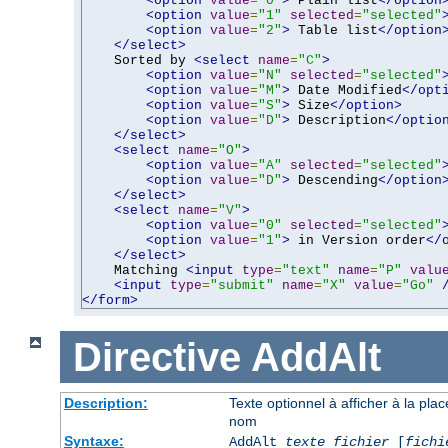
<option
value
=
"0"
>
 Plain list
</option
<option
value
=
"1"
selected
=
"selected"
<option
value
=
"2"
>
 Table list
</option
</select>
    Sorted by 
<select
name
=
"C"
>
<option
value
=
"N"
selected
=
"selected"
<option
value
=
"M"
>
 Date Modified
</opt
<option
value
=
"S"
>
 Size
</option>
<option
value
=
"D"
>
 Description
</optio
</select>
<select
name
=
"O"
>
<option
value
=
"A"
selected
=
"selected"
<option
value
=
"D"
>
 Descending
</option
</select>
<select
name
=
"V"
>
<option
value
=
"0"
selected
=
"selected"
<option
value
=
"1"
>
 in Version order
</
</select>
    Matching 
<input
type
=
"text"
name
=
"P"
valu
<input
type
=
"submit"
name
=
"X"
value
=
"Go"
</form>
Directive
AddAlt
Description:
Texte optionnel à afficher à la pla
nom
Syntaxe:
AddAlt
texte
fichier
[
fichi