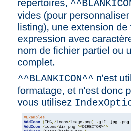
répertoires,
^^BLANKICO
vides (pour personnaliser
listing), une extension de 
expression avec caractèr
nom de fichier partiel ou 
complet.
n'est uti
^^BLANKICON^^
formatage, et n'est donc 
vous utilisez
IndexOpti
#Examples
AddIcon
(
IMG
,/
icons
/
image
.
png
)
.
gif 
.
jpg 
.
AddIcon
/
icons
/
dir
.
png 
^^
DIRECTORY
^^