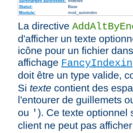
Surcharges autorisées:
Indexes
Statut:
Base
Module:
mod_autoindex
La directive
AddAltByEn
d'afficher un texte optionn
icône pour un fichier dans
affichage
FancyIndexin
doit être un type valide,
Si
texte
contient des esp
l'entourer de guillemets o
ou
). Ce texte optionnel s
'
client ne peut pas afficher