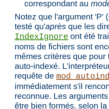
correspondant au
modè
Notez que l'argument 'P' (
testé qu'
après
que les dir
ont été tra
IndexIgnore
noms de fichiers sont enc
mêmes critères que pour to
auto-indexé. L'interpréte
requête de
mod_autoin
immédiatement s'il rencon
reconnue. Les arguments 
être bien formés, selon la