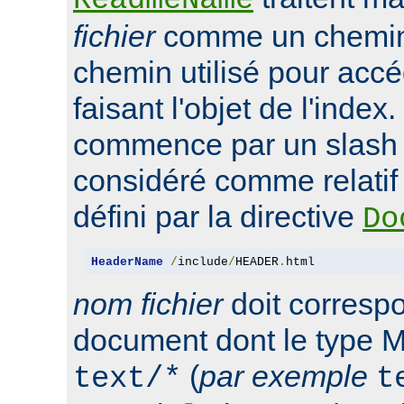
ReadmeName
fichier
comme un chemin 
chemin utilisé pour accé
faisant l'objet de l'index.
commence par un slash '/'
considéré comme relatif 
défini par la directive
Do
HeaderName
/
include
/
HEADER
.
html
nom fichier
doit corresp
document dont le type M
(
par exemple
text/*
t