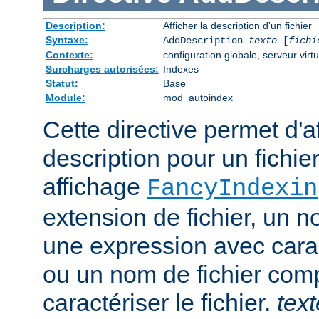
Description:
Afficher la description d'un fichier
Syntaxe:
AddDescription
texte
[
fichi
Contexte:
configuration globale, serveur virtu
Surcharges autorisées:
Indexes
Statut:
Base
Module:
mod_autoindex
Cette directive permet d'a
description pour un fichie
affichage
FancyIndexin
extension de fichier, un no
une expression avec cara
ou un nom de fichier com
caractériser le fichier.
text