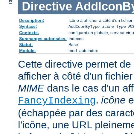
Directive
AddIconB
Description:
Icône à afficher à côté d'un fichie
Syntaxe:
AddIconByType
icône
type MI
Contexte:
configuration globale, serveur virtu
Surcharges autorisées:
Indexes
Statut:
Base
Module:
mod_autoindex
Cette directive permet de 
afficher à côté d'un fichi
MIME
dans le cas d'un af
.
icône
e
FancyIndexing
(échappée par des caractè
l'icône, une URL pleineme