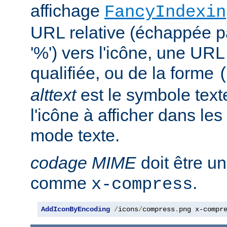
affichage
FancyIndexin
URL relative (échappée p
'%') vers l'icône, une UR
qualifiée, ou de la forme
alttext
est le symbole text
l'icône à afficher dans le
mode texte.
codage MIME
doit être u
comme
.
x-compress
AddIconByEncoding
/
icons
/
compress
.
png x-compr