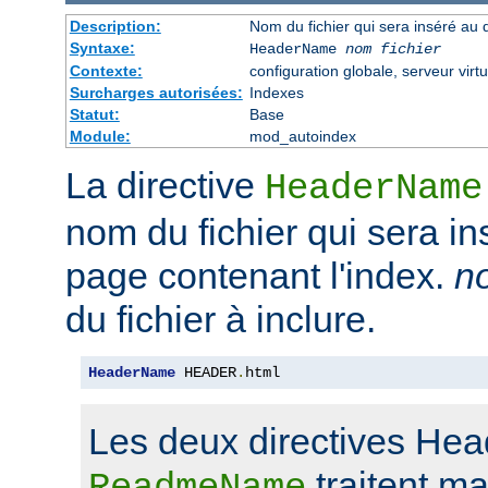
Description:
Nom du fichier qui sera inséré au 
Syntaxe:
HeaderName
nom fichier
Contexte:
configuration globale, serveur virtu
Surcharges autorisées:
Indexes
Statut:
Base
Module:
mod_autoindex
La directive
HeaderName
nom du fichier qui sera in
page contenant l'index.
no
du fichier à inclure.
HeaderName
 HEADER
.
html
Les deux directives He
traitent m