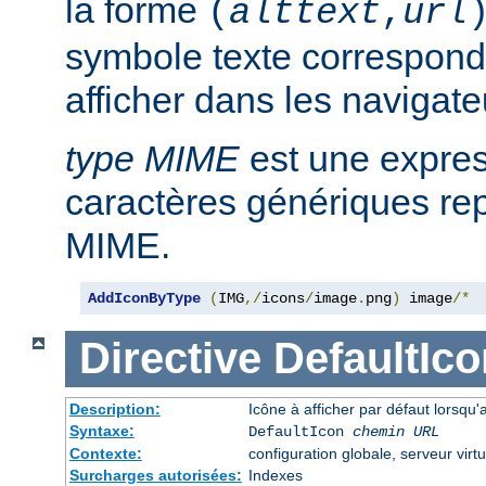
la forme
(
alttext
,
url
symbole texte corresponda
afficher dans les navigat
type MIME
est une expre
caractères génériques rep
MIME.
AddIconByType
(
IMG
,/
icons
/
image
.
png
)
 image
/*
Directive
DefaultIco
Description:
Icône à afficher par défaut lorsqu'
Syntaxe:
DefaultIcon
chemin URL
Contexte:
configuration globale, serveur virtu
Surcharges autorisées:
Indexes