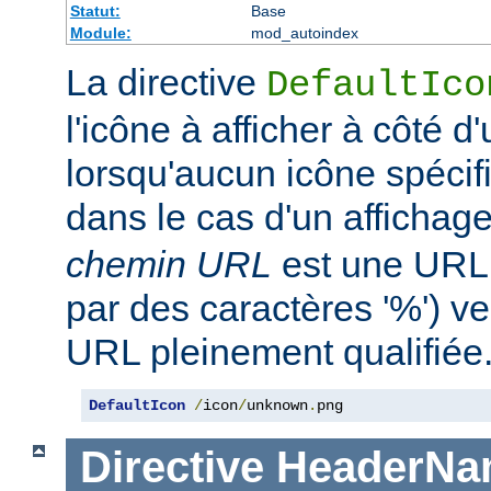
Statut:
Base
Module:
mod_autoindex
La directive
DefaultIco
l'icône à afficher à côté d'
lorsqu'aucun icône spécifi
dans le cas d'un affichag
chemin URL
est une URL 
par des caractères '%') ve
URL pleinement qualifiée
DefaultIcon
/
icon
/
unknown
.
png
Directive
HeaderNa