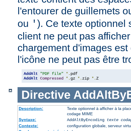
l'entourer de guillemets o
ou
). Ce texte optionnel s
'
client ne peut pas afficher
chargement d'images est 
l'icône ne peut pas être t
AddAlt
"PDF file"
*.
AddAlt
Compressed
*.
gz 
*.
zip 
*.
Z
Directive
AddAltBy
Description:
Texte optionnel à afficher à la pla
codage MIME
Syntaxe:
AddAltByEncoding
texte
coda
Contexte:
configuration globale, serveur virtu