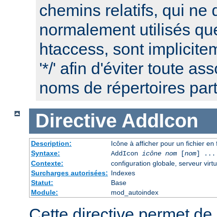
chemins relatifs, qui ne 
normalement utilisés que
htaccess, sont implicite
'*/' afin d'éviter toute a
noms de répertoires part
Directive
AddIcon
Description:
Icône à afficher pour un fichier e
Syntaxe:
AddIcon
icône
nom
[
nom
] ...
Contexte:
configuration globale, serveur virtu
Surcharges autorisées:
Indexes
Statut:
Base
Module:
mod_autoindex
Cette directive permet de 