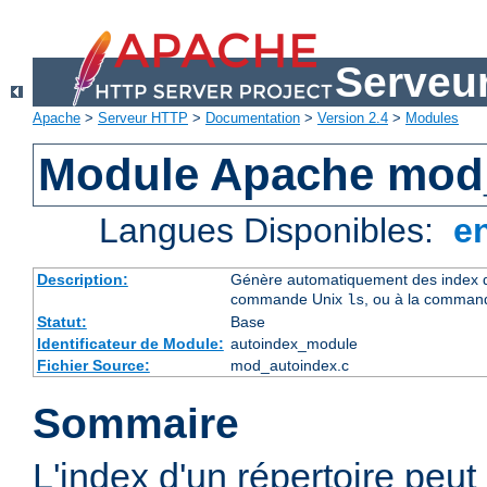
Serveu
Apache
>
Serveur HTTP
>
Documentation
>
Version 2.4
>
Modules
Module Apache mod
Langues Disponibles:
e
Description:
Génère automatiquement des index de
commande Unix
, ou à la comman
ls
Statut:
Base
Identificateur de Module:
autoindex_module
Fichier Source:
mod_autoindex.c
Sommaire
L'index d'un répertoire peu