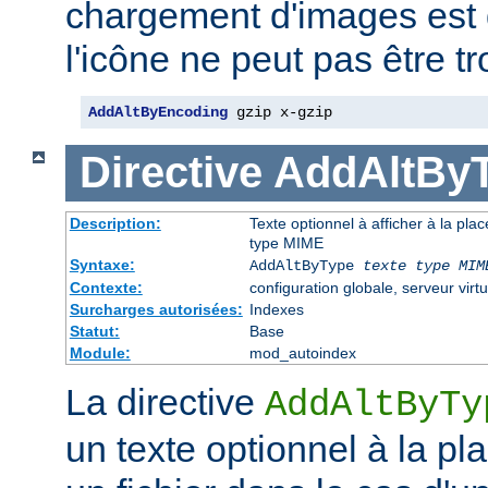
chargement d'images est 
l'icône ne peut pas être t
AddAltByEncoding
 gzip x-gzip
Directive
AddAltBy
Description:
Texte optionnel à afficher à la pla
type MIME
Syntaxe:
AddAltByType
texte
type MIM
Contexte:
configuration globale, serveur virtu
Surcharges autorisées:
Indexes
Statut:
Base
Module:
mod_autoindex
La directive
AddAltByTy
un texte optionnel à la pl