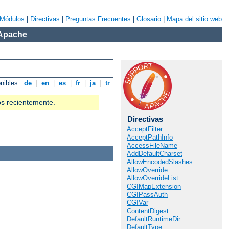
Módulos
|
Directivas
|
Preguntas Frecuentes
|
Glosario
|
Mapa del sitio web
 Apache
onibles:
de
|
en
|
es
|
fr
|
ja
|
tr
os recientemente.
Directivas
AcceptFilter
AcceptPathInfo
AccessFileName
AddDefaultCharset
AllowEncodedSlashes
AllowOverride
AllowOverrideList
CGIMapExtension
CGIPassAuth
CGIVar
ContentDigest
DefaultRuntimeDir
DefaultType