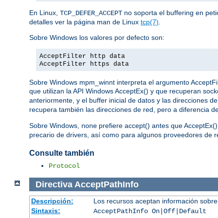
En Linux,
no soporta el buffering en pet
TCP_DEFER_ACCEPT
detalles ver la página man de Linux
tcp(7)
.
Sobre Windows los valores por defecto son:
AcceptFilter http data
AcceptFilter https data
Sobre Windows mpm_winnt interpreta el argumento AcceptFilter
que utilizan la API Windows AcceptEx() y que recuperan sock
anteriormente, y el buffer inicial de datos y las direcciones
recupera también las direcciones de red, pero a diferencia d
Sobre Windows,
prefiere accept() antes que AcceptEx()
none
precario de drivers, así como para algunos proveedores de re
Consulte también
Protocol
Directiva
AcceptPathInfo
Descripción:
Los recursos aceptan información sobre
Sintaxis:
AcceptPathInfo On|Off|Default