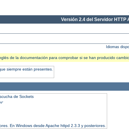
Versión 2.4 del Servidor HTTP
Idiomas disp
n inglés de la documentación para comprobar si se han producido cambi
que siempre están presentes.
Escucha de Sockets
er
iores. En Windows desde Apache httpd 2.3.3 y posteriores.