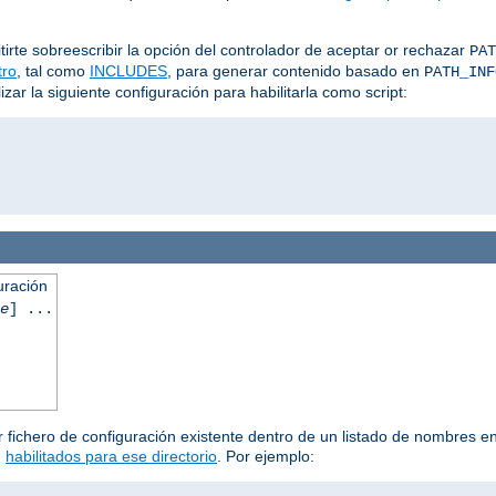
irte sobreescribir la opción del controlador de aceptar or rechazar
PAT
ltro
, tal como
INCLUDES
, para generar contenido basado en
PATH_INF
ar la siguiente configuración para habilitarla como script:
uración
e
] ...
 fichero de configuración existente dentro de un listado de nombres en 
n
habilitados para ese directorio
. Por ejemplo: