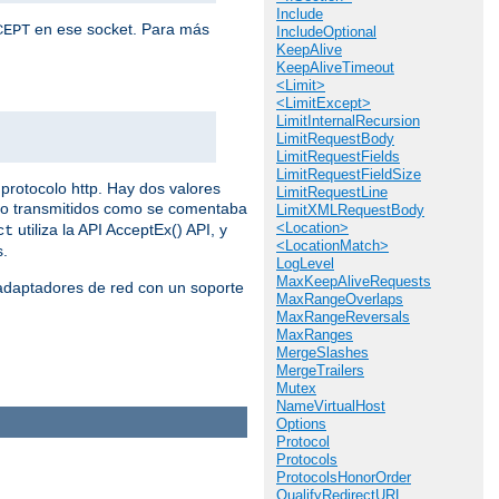
Include
en ese socket. Para más
CEPT
IncludeOptional
KeepAlive
KeepAliveTimeout
<Limit>
<LimitExcept>
LimitInternalRecursion
LimitRequestBody
LimitRequestFields
LimitRequestFieldSize
protocolo http. Hay dos valores
LimitRequestLine
do transmitidos como se comentaba
LimitXMLRequestBody
<Location>
utiliza la API AcceptEx() API, y
ct
<LocationMatch>
s.
LogLevel
MaxKeepAliveRequests
 adaptadores de red con un soporte
MaxRangeOverlaps
MaxRangeReversals
MaxRanges
MergeSlashes
MergeTrailers
Mutex
NameVirtualHost
Options
Protocol
Protocols
ProtocolsHonorOrder
QualifyRedirectURL