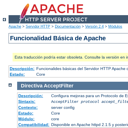
Apache
>
Servidor HTTP
>
Documentación
>
Versión 2.4
>
Módulos
Funcionalidad Básica de Apache
Esta traducción podría estar obsoleta. Consulte la versión e
Descripción:
Funcionalides básicas del Servidor HTTP Apache 
Estado:
Core
Directiva
AcceptFilter
Descripción:
Configura mejoras para un Protocolo de 
Sintaxis:
AcceptFilter
protocol
accept_filt
Contexto:
server config
Estado:
Core
Módulo:
core
Compatibilidad:
Disponible en Apache httpd 2.1.5 y poster