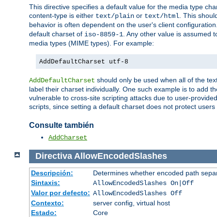
This directive specifies a default value for the media type c
content-type is either
or
. This shoul
text/plain
text/html
behavior is often dependent on the user's client configuration.
default charset of
. Any other value is assumed 
iso-8859-1
media types (MIME types). For example:
AddDefaultCharset utf-8
should only be used when all of the text
AddDefaultCharset
label their charset individually. One such example is to add 
vulnerable to cross-site scripting attacks due to user-provided 
scripts, since setting a default charset does not protect user
Consulte también
AddCharset
Directiva
AllowEncodedSlashes
Descripción:
Determines whether encoded path separ
Sintaxis:
AllowEncodedSlashes On|Off
Valor por defecto:
AllowEncodedSlashes Off
Contexto:
server config, virtual host
Estado:
Core