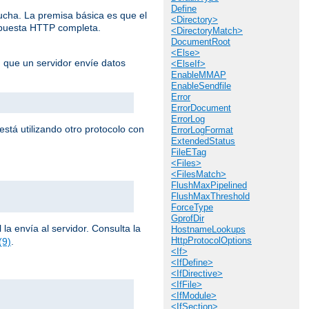
Define
cucha. La premisa básica es que el
<Directory>
espuesta HTTP completa.
<DirectoryMatch>
DocumentRoot
<Else>
n que un servidor envíe datos
<ElseIf>
EnableMMAP
EnableSendfile
Error
ErrorDocument
ErrorLog
stá utilizando otro protocolo con
ErrorLogFormat
ExtendedStatus
FileETag
<Files>
<FilesMatch>
FlushMaxPipelined
FlushMaxThreshold
ForceType
GprofDir
la envía al servidor. Consulta la
HostnameLookups
HttpProtocolOptions
(9)
.
<If>
<IfDefine>
<IfDirective>
<IfFile>
<IfModule>
<IfSection>