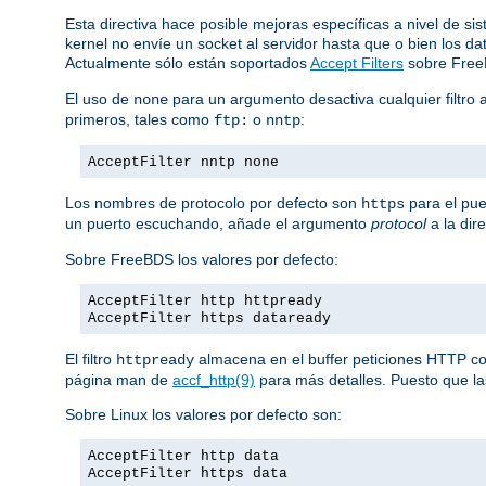
Esta directiva hace posible mejoras específicas a nivel de si
kernel no envíe un socket al servidor hasta que o bien los 
Actualmente sólo están soportados
Accept Filters
sobre Fre
El uso de
para un argumento desactiva cualquier filtro 
none
primeros, tales como
o
:
ftp:
nntp
AcceptFilter nntp none
Los nombres de protocolo por defecto son
para el pue
https
un puerto escuchando, añade el argumento
protocol
a la dir
Sobre FreeBDS los valores por defecto:
AcceptFilter http httpready
AcceptFilter https dataready
El filtro
almacena en el buffer peticiones HTTP comp
httpready
página man de
accf_http(9)
para más detalles. Puesto que las
Sobre Linux los valores por defecto son:
AcceptFilter http data
AcceptFilter https data