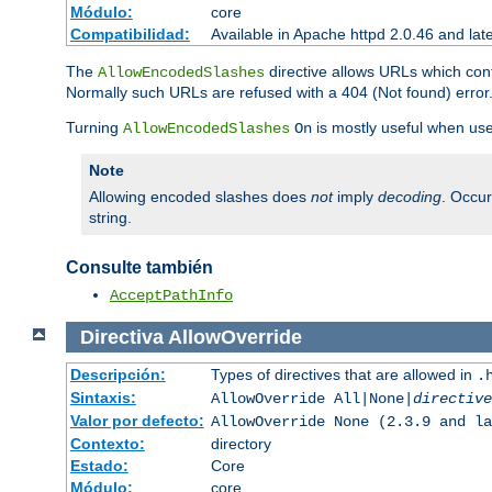
Módulo:
core
Compatibilidad:
Available in Apache httpd 2.0.46 and lat
The
directive allows URLs which con
AllowEncodedSlashes
Normally such URLs are refused with a 404 (Not found) error
Turning
is mostly useful when use
AllowEncodedSlashes
On
Note
Allowing encoded slashes does
not
imply
decoding
. Occu
string.
Consulte también
AcceptPathInfo
Directiva
AllowOverride
Descripción:
Types of directives that are allowed in
.
Sintaxis:
AllowOverride All|None|
directive
Valor por defecto:
AllowOverride None (2.3.9 and la
Contexto:
directory
Estado:
Core
Módulo:
core