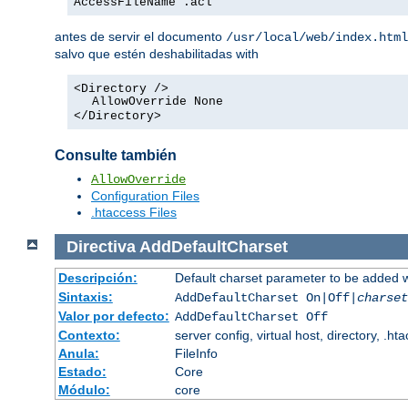
AccessFileName .acl
antes de servir el documento
/usr/local/web/index.html
salvo que estén deshabilitadas with
<Directory />
AllowOverride None
</Directory>
Consulte también
AllowOverride
Configuration Files
.htaccess Files
Directiva
AddDefaultCharset
Descripción:
Default charset parameter to be added 
Sintaxis:
AddDefaultCharset On|Off|
charset
Valor por defecto:
AddDefaultCharset Off
Contexto:
server config, virtual host, directory, .ht
Anula:
FileInfo
Estado:
Core
Módulo:
core