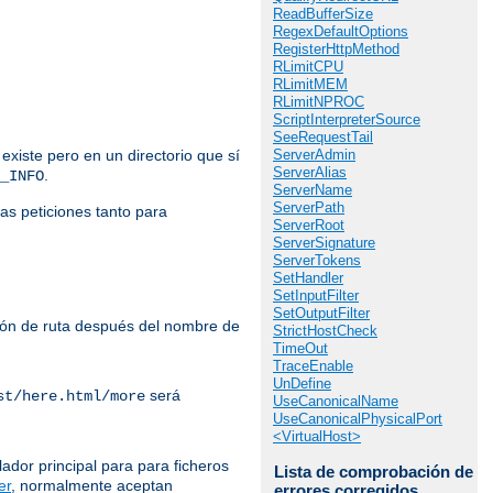
ReadBufferSize
RegexDefaultOptions
RegisterHttpMethod
RLimitCPU
RLimitMEM
RLimitNPROC
ScriptInterpreterSource
SeeRequestTail
ServerAdmin
 existe pero en un directorio que sí
ServerAlias
.
_INFO
ServerName
ServerPath
las peticiones tanto para
ServerRoot
ServerSignature
ServerTokens
SetHandler
SetInputFilter
SetOutputFilter
ación de ruta después del nombre de
StrictHostCheck
TimeOut
TraceEnable
UnDefine
será
st/here.html/more
UseCanonicalName
UseCanonicalPhysicalPort
<VirtualHost>
lador principal para para ficheros
Lista de comprobación de
er
, normalmente aceptan
errores corregidos