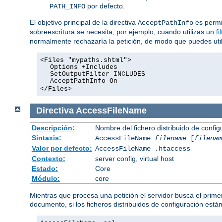
por defecto.
PATH_INFO
El objetivo principal de la directiva
es permit
AcceptPathInfo
sobreescritura se necesita, por ejemplo, cuando utilizas un
fi
normalmente rechazaría la petición, de modo que puedes utiliz
<Files "mypaths.shtml">
Options +Includes
SetOutputFilter INCLUDES
AcceptPathInfo On
</Files>
Directiva
AccessFileName
Descripción:
Nombre del fichero distribuido de config
Sintaxis:
AccessFileName
filename
[
filenam
Valor por defecto:
AccessFileName .htaccess
Contexto:
server config, virtual host
Estado:
Core
Módulo:
core
Mientras que procesa una petición el servidor busca el primer
documento, si los ficheros distribuidos de configuración está