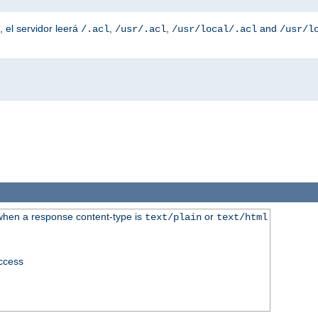
, el servidor leerá
,
,
and
/.acl
/usr/.acl
/usr/local/.acl
/usr/l
when a response content-type is
or
text/plain
text/html
access