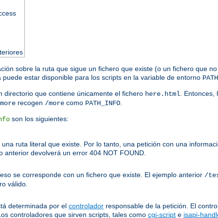
access
teriores
ación sobre la ruta que sigue un fichero que existe (o un fichero que no
puede estar disponible para los scripts en la variable de entorno
PATH
 directorio que contiene únicamente el fichero
. Entonces, 
here.html
recogen
como
.
more
/more
PATH_INFO
son los siguientes:
nfo
una ruta literal que existe. Por lo tanto, una petición con una inform
o anterior devolverá un error 404 NOT FOUND.
ceso se corresponde con un fichero que existe. El ejemplo anterior
/te
o válido.
stá determinada por el
controlador
responsable de la petición. El contro
Los controladores que sirven scripts, tales como
cgi-script
e
isapi-handl