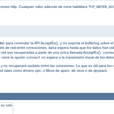
iciones http. Cualquier valor además de
habilitará
none
TCP_DEFER_AC
 para conmutar la API AcceptEx(), y no soporta el buffering sobre el 
ets de red entre conexciones.
espera hasta que los datos han si
data
 de red son recuperadas a partir de una única llamada AcceptEx().
conne
e
la opción
no espera a la transmisión inicial de los dato
none
connect
 y no recuperará sockets entre las conexiones. Lo que es útil para los
d tales como drivers vpn, o filtros de spam, de virus o de spyware.
 su ruta