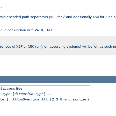
er
tain encoded path separators (
for
and additionally
for
on a
%2F
/
%5C
\
.
d in conjunction with
.
PATH_INFO
rrences of
or
(
only
on according systems) will be left as such 
%2F
%5C
files
htaccess
-type
[
directive-type
] ...
ter), AllowOverride All (2.3.8 and earlier)