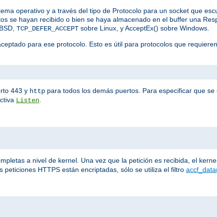
stema operativo y a través del tipo de Protocolo para un socket que es
datos se hayan recibido o bien se haya almacenado en el buffer una R
eBSD,
sobre Linux, y AcceptEx() sobre Windows.
TCP_DEFER_ACCEPT
aceptado para ese protocolo. Esto es útil para protocolos que requiere
rto 443 y
para todos los demás puertos. Para especificar que se e
http
ectiva
.
Listen
letas a nivel de kernel. Una vez que la petición es recibida, el kernel 
 peticiones HTTPS están encriptadas, sólo se utiliza el filtro
accf_data