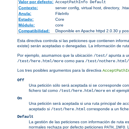
Valor por defecto:
AcceptPathInfo Default
Contexto:
server config, virtual host, directory, .ht
Anula:
FileInfo
Estado:
Core
Módulo:
core
Compatibilidad:
Disponible en Apache httpd 2.0.30 y pos
Esta directiva controla si las peticiones que contienen inform
existe) serán aceptadas o denegadas. La información de ruta 
Por ejemplo, asumamos que la ubicación
apunta a un
/test/
como para
/test/here.html/more
/test/nothere.html/
Los tres posibles argumentos para la directiva
AcceptPathI
Off
Una petición sólo será aceptada si se corresponde con 
fichero tal como
en el ejempl
/test/here.html/more
On
Una petición será aceptada si una ruta principal de ac
aceptado si
corresponde a un ficher
/test/here.html
Default
La gestión de las peticiones con información de ruta e
normales rechaza por defecto peticiones
. 
PATH_INFO